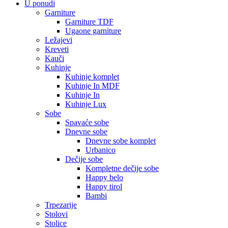
U ponudi
Garniture
Garniture TDF
Ugaone garniture
Ležajevi
Kreveti
Kauči
Kuhinje
Kuhinje komplet
Kuhinje In MDF
Kuhinje In
Kuhinje Lux
Sobe
Spavaće sobe
Dnevne sobe
Dnevne sobe komplet
Urbanico
Dečije sobe
Kompletne dečije sobe
Happy belo
Happy tirol
Bambi
Trpezarije
Stolovi
Stolice