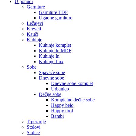
U ponudi
Garniture
Garniture TDF
Ugaone garniture
Ležajevi
Kreveti
Kauči
Kuhinje
Kuhinje komplet
Kuhinje In MDF
Kuhinje In
Kuhinje Lux
Sobe
Spavaće sobe
Dnevne sobe
Dnevne sobe komplet
Urbanico
Dečije sobe
Kompletne dečije sobe
Happy belo
Happy tirol
Bambi
Trpezarije
Stolovi
Stolice