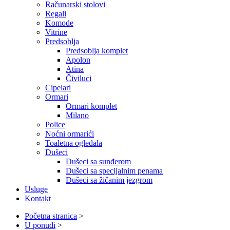
Računarski stolovi
Regali
Komode
Vitrine
Predsoblja
Predsoblja komplet
Apolon
Atina
Čiviluci
Cipelari
Ormari
Ormari komplet
Milano
Police
Noćni ormarići
Toaletna ogledala
Dušeci
Dušeci sa sunđerom
Dušeci sa specijalnim penama
Dušeci sa žičanim jezgrom
Usluge
Kontakt
Početna stranica
>
U ponudi
>