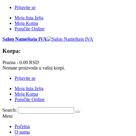
Prijavite se
Moja lista želja
Moja Korpa
Poručite Online
Salon Nameštaja IVA
Korpa:
Prazna -
0.00 RSD
Nemate proizvoda u vašoj korpi.
Prijavite se
Moja lista želja
Moja Korpa
Poručite Online
Search:
Meni
Početna
O nama