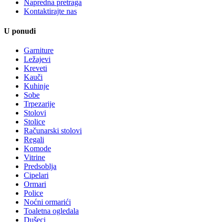
Napredna pretraga
Kontaktirajte nas
U ponudi
Garniture
Ležajevi
Kreveti
Kauči
Kuhinje
Sobe
Trpezarije
Stolovi
Stolice
Računarski stolovi
Regali
Komode
Vitrine
Predsoblja
Cipelari
Ormari
Police
Noćni ormarići
Toaletna ogledala
Dušeci