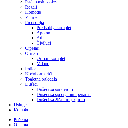
Računarski stolovi
Regali
Komode
Vitrine
Predsoblja
Predsoblja komplet
Apolon
Atina
Čiviluci
Cipelari
Ormari
Ormari komplet
Milano
Police
Noćni ormarići
Toaletna ogledala
Dušeci
Dušeci sa sunđerom
Dušeci sa specijalnim penama
Dušeci sa žičanim jezgrom
Usluge
Kontakt
Početna
O nama