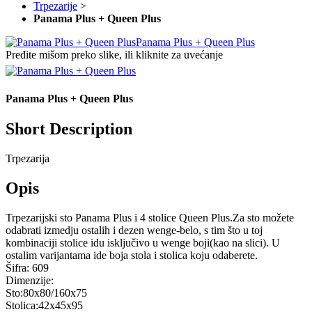
Trpezarije
>
Panama Plus + Queen Plus
Panama Plus + Queen Plus
Pređite mišom preko slike, ili kliknite za uvećanje
Panama Plus + Queen Plus
Short Description
Trpezarija
Opis
Trpezarijski sto Panama Plus i 4 stolice Queen Plus.Za sto možete
odabrati izmedju ostalih i dezen wenge-belo, s tim što u toj
kombinaciji stolice idu isključivo u wenge boji(kao na slici). U
ostalim varijantama ide boja stola i stolica koju odaberete.
Šifra:
609
Dimenzije:
Sto:80x80/160x75
Stolica:42x45x95