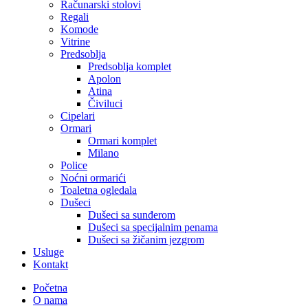
Računarski stolovi
Regali
Komode
Vitrine
Predsoblja
Predsoblja komplet
Apolon
Atina
Čiviluci
Cipelari
Ormari
Ormari komplet
Milano
Police
Noćni ormarići
Toaletna ogledala
Dušeci
Dušeci sa sunđerom
Dušeci sa specijalnim penama
Dušeci sa žičanim jezgrom
Usluge
Kontakt
Početna
O nama