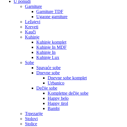
U ponudi
Garniture
Garniture TDF
Ugaone garniture
Ležajevi
Kreveti
Kauči
Kuhinje
Kuhinje komplet
Kuhinje In MDF
Kuhinje In
Kuhinje Lux
Sobe
Spavaće sobe
Dnevne sobe
Dnevne sobe komplet
Urbanico
Dečije sobe
Kompletne dečije sobe
Happy belo
Happy tirol
Bambi
Trpezarije
Stolovi
Stolice