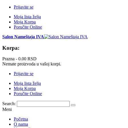
Prijavite se
Moja lista želja
Moja Korpa
Poručite Online
Salon Nameštaja IVA
Korpa:
Prazna -
0.00 RSD
Nemate proizvoda u vašoj korpi.
Prijavite se
Moja lista želja
Moja Korpa
Poručite Online
Search:
Meni
Početna
O nama