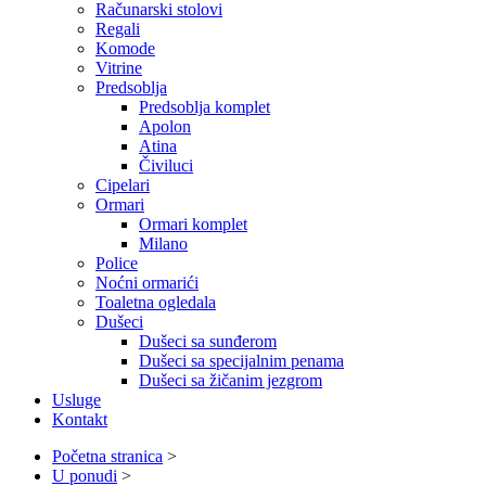
Računarski stolovi
Regali
Komode
Vitrine
Predsoblja
Predsoblja komplet
Apolon
Atina
Čiviluci
Cipelari
Ormari
Ormari komplet
Milano
Police
Noćni ormarići
Toaletna ogledala
Dušeci
Dušeci sa sunđerom
Dušeci sa specijalnim penama
Dušeci sa žičanim jezgrom
Usluge
Kontakt
Početna stranica
>
U ponudi
>