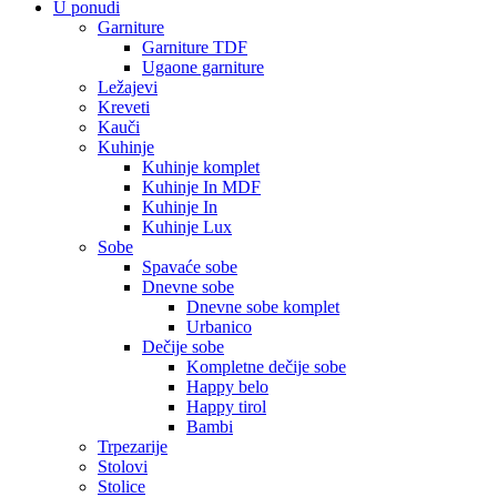
U ponudi
Garniture
Garniture TDF
Ugaone garniture
Ležajevi
Kreveti
Kauči
Kuhinje
Kuhinje komplet
Kuhinje In MDF
Kuhinje In
Kuhinje Lux
Sobe
Spavaće sobe
Dnevne sobe
Dnevne sobe komplet
Urbanico
Dečije sobe
Kompletne dečije sobe
Happy belo
Happy tirol
Bambi
Trpezarije
Stolovi
Stolice