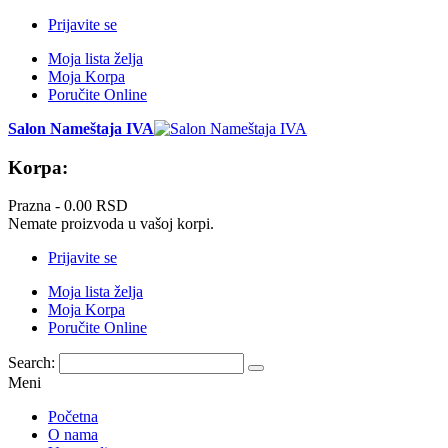
Prijavite se
Moja lista želja
Moja Korpa
Poručite Online
Salon Nameštaja IVA
Korpa:
Prazna -
0.00 RSD
Nemate proizvoda u vašoj korpi.
Prijavite se
Moja lista želja
Moja Korpa
Poručite Online
Search:
Meni
Početna
O nama