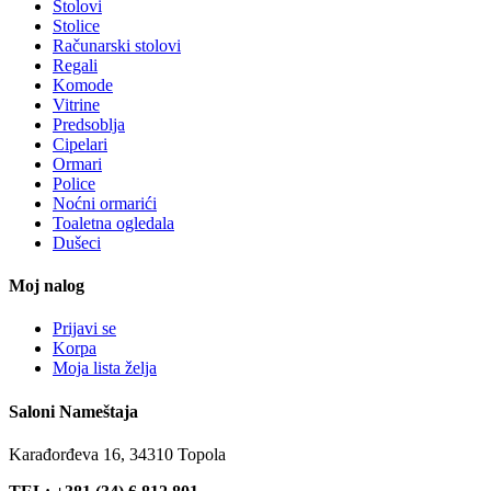
Stolovi
Stolice
Računarski stolovi
Regali
Komode
Vitrine
Predsoblja
Cipelari
Ormari
Police
Noćni ormarići
Toaletna ogledala
Dušeci
Moj nalog
Prijavi se
Korpa
Moja lista želja
Saloni Nameštaja
Karađorđeva 16, 34310 Topola