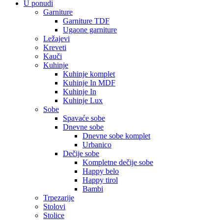
U ponudi
Garniture
Garniture TDF
Ugaone garniture
Ležajevi
Kreveti
Kauči
Kuhinje
Kuhinje komplet
Kuhinje In MDF
Kuhinje In
Kuhinje Lux
Sobe
Spavaće sobe
Dnevne sobe
Dnevne sobe komplet
Urbanico
Dečije sobe
Kompletne dečije sobe
Happy belo
Happy tirol
Bambi
Trpezarije
Stolovi
Stolice