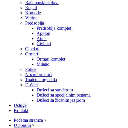
Računarski stolovi
Regali
Komode
Vitrine
Predsoblja
Predsoblja komplet
Apolon
Atina
Čiviluci
Cipelari
Ormari
Ormari komplet
Milano
Police
Noćni ormarići
Toaletna ogledala
Dušeci
Dušeci sa sunđerom
Dušeci sa specijalnim penama
Dušeci sa žičanim jezgrom
Usluge
Kontakt
Početna stranica
>
U ponudi
>