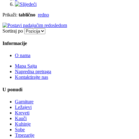
Prikaži:
tablično
redno
Sortiraj po
Informacije
O nama
Mapa Sajta
Napredna pretraga
Kontaktirajte nas
U ponudi
Garniture
Ležajevi
Kreveti
Kauči
Kuhinje
Sobe
Trpezarije