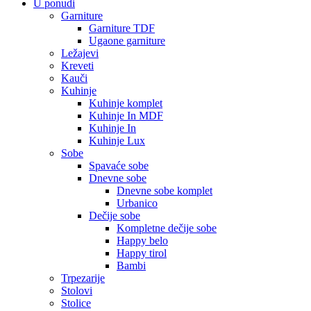
U ponudi
Garniture
Garniture TDF
Ugaone garniture
Ležajevi
Kreveti
Kauči
Kuhinje
Kuhinje komplet
Kuhinje In MDF
Kuhinje In
Kuhinje Lux
Sobe
Spavaće sobe
Dnevne sobe
Dnevne sobe komplet
Urbanico
Dečije sobe
Kompletne dečije sobe
Happy belo
Happy tirol
Bambi
Trpezarije
Stolovi
Stolice