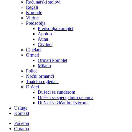
Računarski stolovi
Regali
Komode
Vitrine
Predsoblja
Predsoblja komplet
Apolon
Atina
Čiviluci
Cipelari
Ormari
Ormari komplet
Milano
Police
Noćni ormarići
Toaletna ogledala
Dušeci
Dušeci sa sunđerom
Dušeci sa specijalnim penama
Dušeci sa žičanim jezgrom
Usluge
Kontakt
Početna
O nama