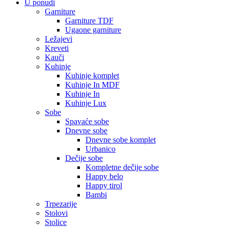
U ponudi
Garniture
Garniture TDF
Ugaone garniture
Ležajevi
Kreveti
Kauči
Kuhinje
Kuhinje komplet
Kuhinje In MDF
Kuhinje In
Kuhinje Lux
Sobe
Spavaće sobe
Dnevne sobe
Dnevne sobe komplet
Urbanico
Dečije sobe
Kompletne dečije sobe
Happy belo
Happy tirol
Bambi
Trpezarije
Stolovi
Stolice