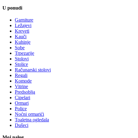
U ponudi
Garniture
Ležajevi
Kreveti
Kauči
Kuhinje
Sobe
Trpezarije
Stolovi
Stolice
Računarski stolovi
Regali
Komode
Vitrine
Predsoblja
Cipelari
Ormari
Police
Noćni ormarići
Toaletna ogledala
Dušeci
Moj nalog