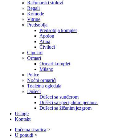
Računarski stolovi
Regali
Komode
Vitrine
Predsoblja
Predsoblja komplet
Apolon
Atina
Čiviluci
Cipelari
Ormari
Ormari komplet
Milano
Police
Noćni ormarići
Toaletna ogledala
Dušeci
Dušeci sa sunđerom
Dušeci sa specijalnim penama
Dušeci sa žičanim jezgrom
Usluge
Kontakt
Početna stranica
>
U ponudi
>