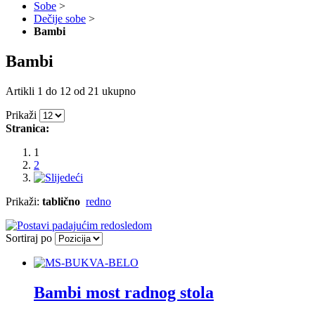
Sobe
>
Dečije sobe
>
Bambi
Bambi
Artikli 1 do 12 od 21 ukupno
Prikaži
Stranica:
1
2
Prikaži:
tablično
redno
Sortiraj po
Bambi most radnog stola