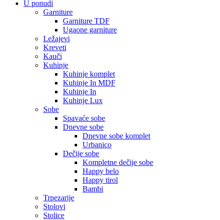
U ponudi
Garniture
Garniture TDF
Ugaone garniture
Ležajevi
Kreveti
Kauči
Kuhinje
Kuhinje komplet
Kuhinje In MDF
Kuhinje In
Kuhinje Lux
Sobe
Spavaće sobe
Dnevne sobe
Dnevne sobe komplet
Urbanico
Dečije sobe
Kompletne dečije sobe
Happy belo
Happy tirol
Bambi
Trpezarije
Stolovi
Stolice