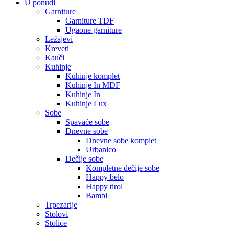
U ponudi
Garniture
Garniture TDF
Ugaone garniture
Ležajevi
Kreveti
Kauči
Kuhinje
Kuhinje komplet
Kuhinje In MDF
Kuhinje In
Kuhinje Lux
Sobe
Spavaće sobe
Dnevne sobe
Dnevne sobe komplet
Urbanico
Dečije sobe
Kompletne dečije sobe
Happy belo
Happy tirol
Bambi
Trpezarije
Stolovi
Stolice