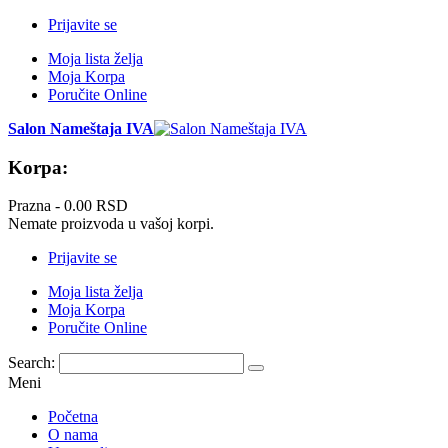
Prijavite se
Moja lista želja
Moja Korpa
Poručite Online
Salon Nameštaja IVA
Korpa:
Prazna -
0.00 RSD
Nemate proizvoda u vašoj korpi.
Prijavite se
Moja lista želja
Moja Korpa
Poručite Online
Search:
Meni
Početna
O nama