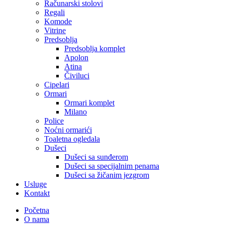
Računarski stolovi
Regali
Komode
Vitrine
Predsoblja
Predsoblja komplet
Apolon
Atina
Čiviluci
Cipelari
Ormari
Ormari komplet
Milano
Police
Noćni ormarići
Toaletna ogledala
Dušeci
Dušeci sa sunđerom
Dušeci sa specijalnim penama
Dušeci sa žičanim jezgrom
Usluge
Kontakt
Početna
O nama