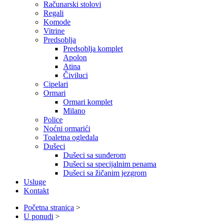
Računarski stolovi
Regali
Komode
Vitrine
Predsoblja
Predsoblja komplet
Apolon
Atina
Čiviluci
Cipelari
Ormari
Ormari komplet
Milano
Police
Noćni ormarići
Toaletna ogledala
Dušeci
Dušeci sa sunđerom
Dušeci sa specijalnim penama
Dušeci sa žičanim jezgrom
Usluge
Kontakt
Početna stranica
>
U ponudi
>