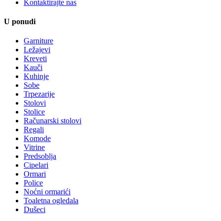
Kontaktirajte nas
U ponudi
Garniture
Ležajevi
Kreveti
Kauči
Kuhinje
Sobe
Trpezarije
Stolovi
Stolice
Računarski stolovi
Regali
Komode
Vitrine
Predsoblja
Cipelari
Ormari
Police
Noćni ormarići
Toaletna ogledala
Dušeci