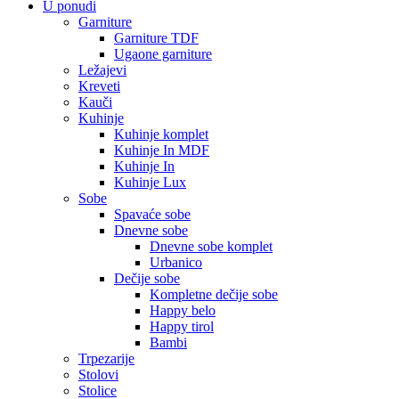
U ponudi
Garniture
Garniture TDF
Ugaone garniture
Ležajevi
Kreveti
Kauči
Kuhinje
Kuhinje komplet
Kuhinje In MDF
Kuhinje In
Kuhinje Lux
Sobe
Spavaće sobe
Dnevne sobe
Dnevne sobe komplet
Urbanico
Dečije sobe
Kompletne dečije sobe
Happy belo
Happy tirol
Bambi
Trpezarije
Stolovi
Stolice