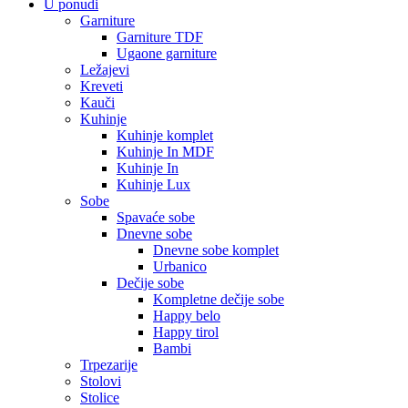
U ponudi
Garniture
Garniture TDF
Ugaone garniture
Ležajevi
Kreveti
Kauči
Kuhinje
Kuhinje komplet
Kuhinje In MDF
Kuhinje In
Kuhinje Lux
Sobe
Spavaće sobe
Dnevne sobe
Dnevne sobe komplet
Urbanico
Dečije sobe
Kompletne dečije sobe
Happy belo
Happy tirol
Bambi
Trpezarije
Stolovi
Stolice