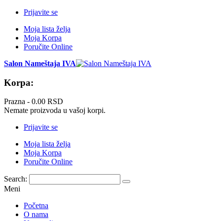
Prijavite se
Moja lista želja
Moja Korpa
Poručite Online
Salon Nameštaja IVA
Korpa:
Prazna -
0.00 RSD
Nemate proizvoda u vašoj korpi.
Prijavite se
Moja lista želja
Moja Korpa
Poručite Online
Search:
Meni
Početna
O nama