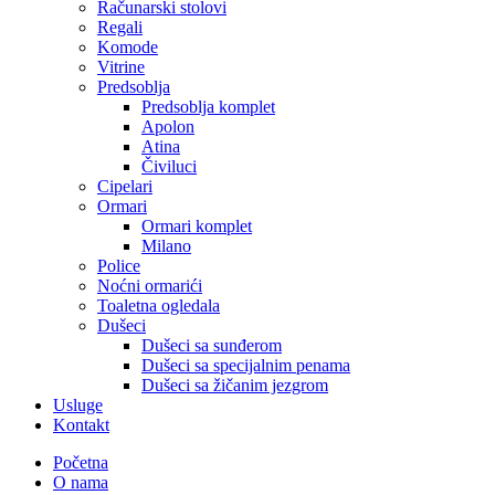
Računarski stolovi
Regali
Komode
Vitrine
Predsoblja
Predsoblja komplet
Apolon
Atina
Čiviluci
Cipelari
Ormari
Ormari komplet
Milano
Police
Noćni ormarići
Toaletna ogledala
Dušeci
Dušeci sa sunđerom
Dušeci sa specijalnim penama
Dušeci sa žičanim jezgrom
Usluge
Kontakt
Početna
O nama