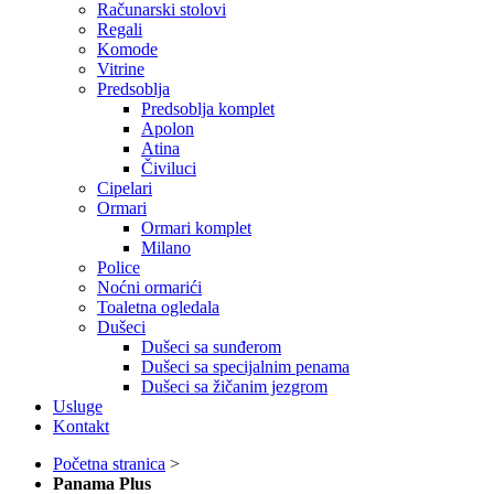
Računarski stolovi
Regali
Komode
Vitrine
Predsoblja
Predsoblja komplet
Apolon
Atina
Čiviluci
Cipelari
Ormari
Ormari komplet
Milano
Police
Noćni ormarići
Toaletna ogledala
Dušeci
Dušeci sa sunđerom
Dušeci sa specijalnim penama
Dušeci sa žičanim jezgrom
Usluge
Kontakt
Početna stranica
>
Panama Plus