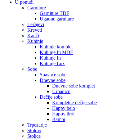
U ponudi
Garniture
Garniture TDF
Ugaone garniture
Ležajevi
Kreveti
Kauči
Kuhinje
Kuhinje komplet
Kuhinje In MDF
Kuhinje In
Kuhinje Lux
Sobe
Spavaće sobe
Dnevne sobe
Dnevne sobe komplet
Urbanico
Dečije sobe
Kompletne dečije sobe
Happy belo
Happy tirol
Bambi
Trpezarije
Stolovi
Stolice