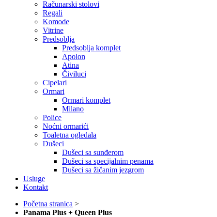
Računarski stolovi
Regali
Komode
Vitrine
Predsoblja
Predsoblja komplet
Apolon
Atina
Čiviluci
Cipelari
Ormari
Ormari komplet
Milano
Police
Noćni ormarići
Toaletna ogledala
Dušeci
Dušeci sa sunđerom
Dušeci sa specijalnim penama
Dušeci sa žičanim jezgrom
Usluge
Kontakt
Početna stranica
>
Panama Plus + Queen Plus