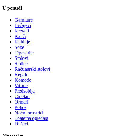
U ponudi
Garniture
Ležajevi
Kreveti
Kauči
Kuhinje
Sobe
Trpezarije
Stolovi
Stolice
Računarski stolovi
Regali
Komode
Vitrine
Predsoblja
Cipelari
Ormari
Police
Noćni ormarići
Toaletna ogledala
Dušeci
Moj nalog