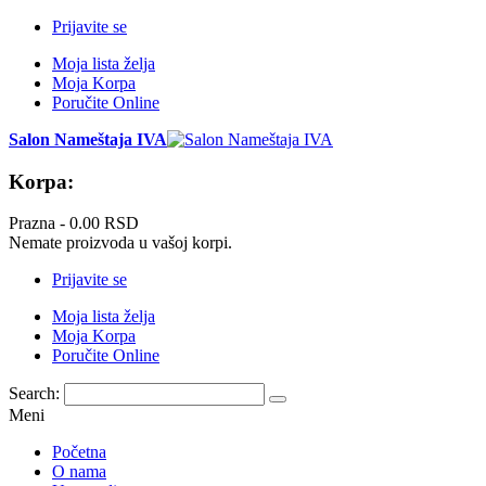
Prijavite se
Moja lista želja
Moja Korpa
Poručite Online
Salon Nameštaja IVA
Korpa:
Prazna -
0.00 RSD
Nemate proizvoda u vašoj korpi.
Prijavite se
Moja lista želja
Moja Korpa
Poručite Online
Search:
Meni
Početna
O nama