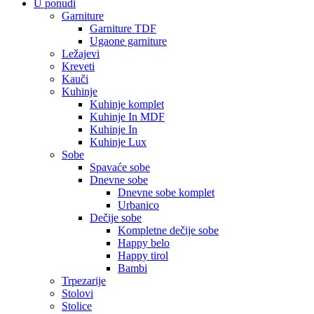
U ponudi
Garniture
Garniture TDF
Ugaone garniture
Ležajevi
Kreveti
Kauči
Kuhinje
Kuhinje komplet
Kuhinje In MDF
Kuhinje In
Kuhinje Lux
Sobe
Spavaće sobe
Dnevne sobe
Dnevne sobe komplet
Urbanico
Dečije sobe
Kompletne dečije sobe
Happy belo
Happy tirol
Bambi
Trpezarije
Stolovi
Stolice