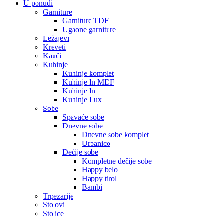
U ponudi
Garniture
Garniture TDF
Ugaone garniture
Ležajevi
Kreveti
Kauči
Kuhinje
Kuhinje komplet
Kuhinje In MDF
Kuhinje In
Kuhinje Lux
Sobe
Spavaće sobe
Dnevne sobe
Dnevne sobe komplet
Urbanico
Dečije sobe
Kompletne dečije sobe
Happy belo
Happy tirol
Bambi
Trpezarije
Stolovi
Stolice