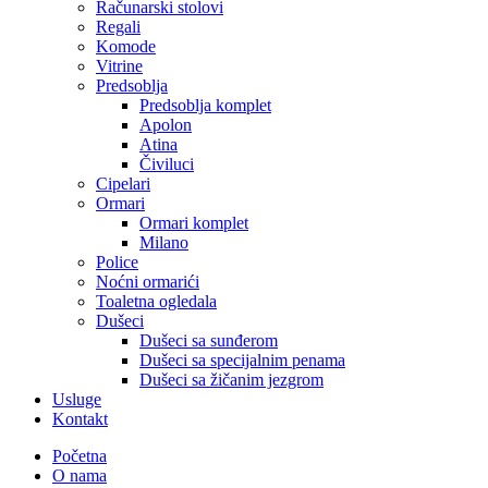
Računarski stolovi
Regali
Komode
Vitrine
Predsoblja
Predsoblja komplet
Apolon
Atina
Čiviluci
Cipelari
Ormari
Ormari komplet
Milano
Police
Noćni ormarići
Toaletna ogledala
Dušeci
Dušeci sa sunđerom
Dušeci sa specijalnim penama
Dušeci sa žičanim jezgrom
Usluge
Kontakt
Početna
O nama