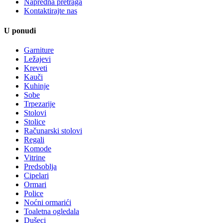
Napredna pretraga
Kontaktirajte nas
U ponudi
Garniture
Ležajevi
Kreveti
Kauči
Kuhinje
Sobe
Trpezarije
Stolovi
Stolice
Računarski stolovi
Regali
Komode
Vitrine
Predsoblja
Cipelari
Ormari
Police
Noćni ormarići
Toaletna ogledala
Dušeci