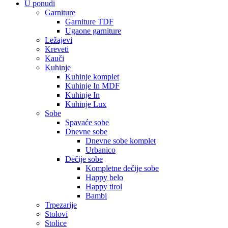
U ponudi
Garniture
Garniture TDF
Ugaone garniture
Ležajevi
Kreveti
Kauči
Kuhinje
Kuhinje komplet
Kuhinje In MDF
Kuhinje In
Kuhinje Lux
Sobe
Spavaće sobe
Dnevne sobe
Dnevne sobe komplet
Urbanico
Dečije sobe
Kompletne dečije sobe
Happy belo
Happy tirol
Bambi
Trpezarije
Stolovi
Stolice