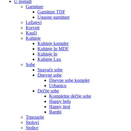
U ponudi
Garniture
Garniture TDF
Ugaone garniture
Ležajevi
Kreveti
Kauči
Kuhinje
Kuhinje komplet
Kuhinje In MDF
Kuhinje In
Kuhinje Lux
Sobe
Spavaće sobe
Dnevne sobe
Dnevne sobe komplet
Urbanico
Dečije sobe
Kompletne dečije sobe
Happy belo
Happy tirol
Bambi
Trpezarije
Stolovi
Stolice