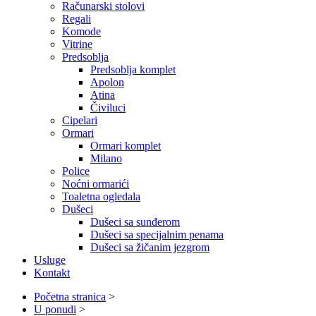
Računarski stolovi
Regali
Komode
Vitrine
Predsoblja
Predsoblja komplet
Apolon
Atina
Čiviluci
Cipelari
Ormari
Ormari komplet
Milano
Police
Noćni ormarići
Toaletna ogledala
Dušeci
Dušeci sa sunđerom
Dušeci sa specijalnim penama
Dušeci sa žičanim jezgrom
Usluge
Kontakt
Početna stranica
>
U ponudi
>