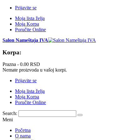
Prijavite se
Moja lista želja
Moja Korpa
Poručite Online
Salon Nameštaja IVA
Korpa:
Prazna -
0.00 RSD
Nemate proizvoda u vašoj korpi.
Prijavite se
Moja lista želja
Moja Korpa
Poručite Online
Search:
Meni
Početna
O nama