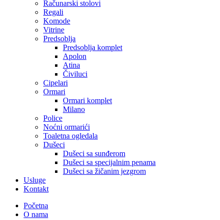
Računarski stolovi
Regali
Komode
Vitrine
Predsoblja
Predsoblja komplet
Apolon
Atina
Čiviluci
Cipelari
Ormari
Ormari komplet
Milano
Police
Noćni ormarići
Toaletna ogledala
Dušeci
Dušeci sa sunđerom
Dušeci sa specijalnim penama
Dušeci sa žičanim jezgrom
Usluge
Kontakt
Početna
O nama