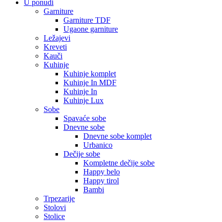
U ponudi
Garniture
Garniture TDF
Ugaone garniture
Ležajevi
Kreveti
Kauči
Kuhinje
Kuhinje komplet
Kuhinje In MDF
Kuhinje In
Kuhinje Lux
Sobe
Spavaće sobe
Dnevne sobe
Dnevne sobe komplet
Urbanico
Dečije sobe
Kompletne dečije sobe
Happy belo
Happy tirol
Bambi
Trpezarije
Stolovi
Stolice