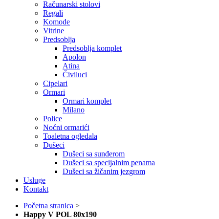
Računarski stolovi
Regali
Komode
Vitrine
Predsoblja
Predsoblja komplet
Apolon
Atina
Čiviluci
Cipelari
Ormari
Ormari komplet
Milano
Police
Noćni ormarići
Toaletna ogledala
Dušeci
Dušeci sa sunđerom
Dušeci sa specijalnim penama
Dušeci sa žičanim jezgrom
Usluge
Kontakt
Početna stranica
>
Happy V POL 80x190