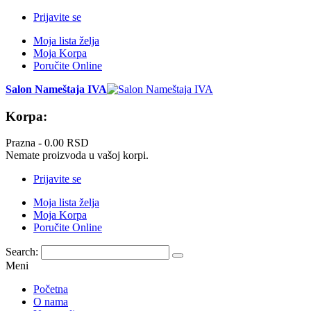
Prijavite se
Moja lista želja
Moja Korpa
Poručite Online
Salon Nameštaja IVA
Korpa:
Prazna -
0.00 RSD
Nemate proizvoda u vašoj korpi.
Prijavite se
Moja lista želja
Moja Korpa
Poručite Online
Search:
Meni
Početna
O nama