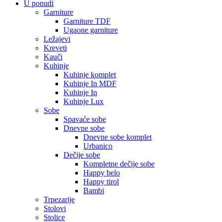
U ponudi
Garniture
Garniture TDF
Ugaone garniture
Ležajevi
Kreveti
Kauči
Kuhinje
Kuhinje komplet
Kuhinje In MDF
Kuhinje In
Kuhinje Lux
Sobe
Spavaće sobe
Dnevne sobe
Dnevne sobe komplet
Urbanico
Dečije sobe
Kompletne dečije sobe
Happy belo
Happy tirol
Bambi
Trpezarije
Stolovi
Stolice