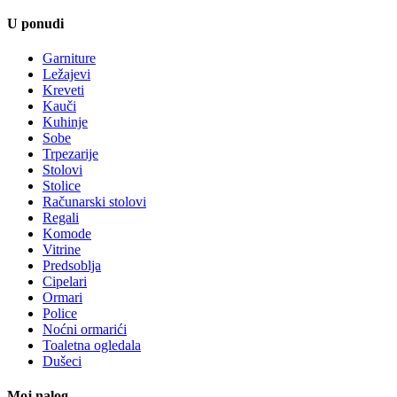
U ponudi
Garniture
Ležajevi
Kreveti
Kauči
Kuhinje
Sobe
Trpezarije
Stolovi
Stolice
Računarski stolovi
Regali
Komode
Vitrine
Predsoblja
Cipelari
Ormari
Police
Noćni ormarići
Toaletna ogledala
Dušeci
Moj nalog