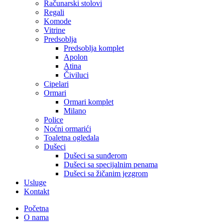
Računarski stolovi
Regali
Komode
Vitrine
Predsoblja
Predsoblja komplet
Apolon
Atina
Čiviluci
Cipelari
Ormari
Ormari komplet
Milano
Police
Noćni ormarići
Toaletna ogledala
Dušeci
Dušeci sa sunđerom
Dušeci sa specijalnim penama
Dušeci sa žičanim jezgrom
Usluge
Kontakt
Početna
O nama