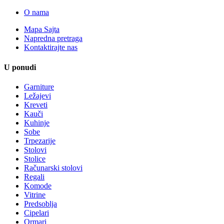
O nama
Mapa Sajta
Napredna pretraga
Kontaktirajte nas
U ponudi
Garniture
Ležajevi
Kreveti
Kauči
Kuhinje
Sobe
Trpezarije
Stolovi
Stolice
Računarski stolovi
Regali
Komode
Vitrine
Predsoblja
Cipelari
Ormari