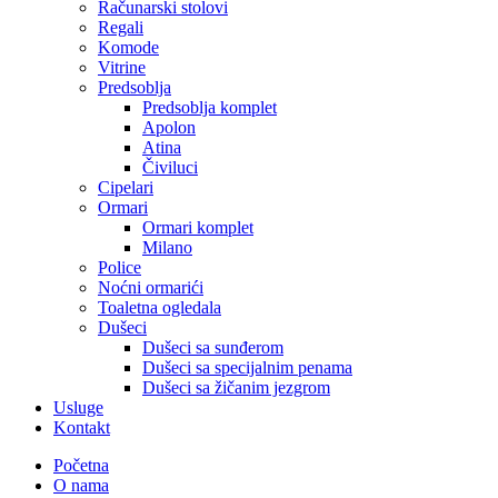
Računarski stolovi
Regali
Komode
Vitrine
Predsoblja
Predsoblja komplet
Apolon
Atina
Čiviluci
Cipelari
Ormari
Ormari komplet
Milano
Police
Noćni ormarići
Toaletna ogledala
Dušeci
Dušeci sa sunđerom
Dušeci sa specijalnim penama
Dušeci sa žičanim jezgrom
Usluge
Kontakt
Početna
O nama