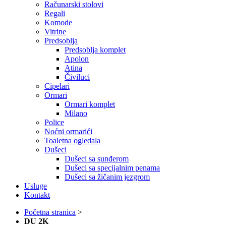
Računarski stolovi
Regali
Komode
Vitrine
Predsoblja
Predsoblja komplet
Apolon
Atina
Čiviluci
Cipelari
Ormari
Ormari komplet
Milano
Police
Noćni ormarići
Toaletna ogledala
Dušeci
Dušeci sa sunđerom
Dušeci sa specijalnim penama
Dušeci sa žičanim jezgrom
Usluge
Kontakt
Početna stranica
>
DU 2K