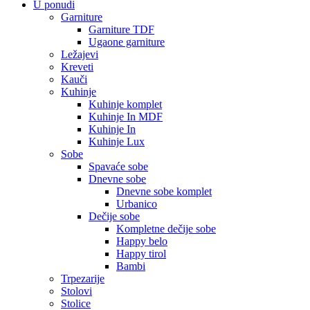
U ponudi
Garniture
Garniture TDF
Ugaone garniture
Ležajevi
Kreveti
Kauči
Kuhinje
Kuhinje komplet
Kuhinje In MDF
Kuhinje In
Kuhinje Lux
Sobe
Spavaće sobe
Dnevne sobe
Dnevne sobe komplet
Urbanico
Dečije sobe
Kompletne dečije sobe
Happy belo
Happy tirol
Bambi
Trpezarije
Stolovi
Stolice