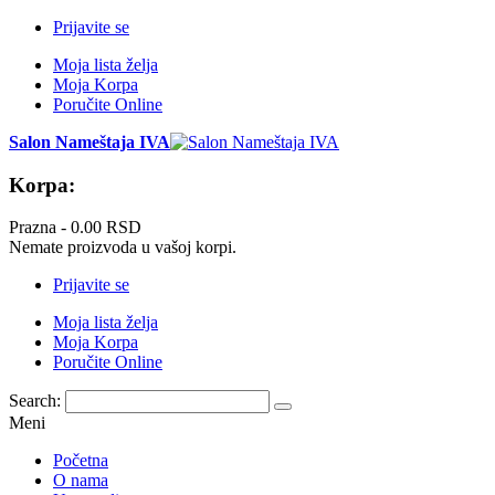
Prijavite se
Moja lista želja
Moja Korpa
Poručite Online
Salon Nameštaja IVA
Korpa:
Prazna -
0.00 RSD
Nemate proizvoda u vašoj korpi.
Prijavite se
Moja lista želja
Moja Korpa
Poručite Online
Search:
Meni
Početna
O nama