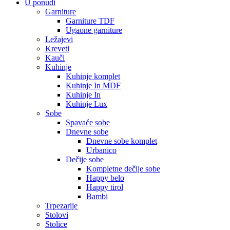
U ponudi
Garniture
Garniture TDF
Ugaone garniture
Ležajevi
Kreveti
Kauči
Kuhinje
Kuhinje komplet
Kuhinje In MDF
Kuhinje In
Kuhinje Lux
Sobe
Spavaće sobe
Dnevne sobe
Dnevne sobe komplet
Urbanico
Dečije sobe
Kompletne dečije sobe
Happy belo
Happy tirol
Bambi
Trpezarije
Stolovi
Stolice