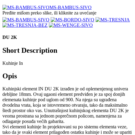
MS-BAMBUS-SIVO
Pređite mišom preko slike, ili kliknite za uvećanje
DU 2K
Short Description
Kuhinje In
Opis
Kuhinjski element IN DU 2K izrađen je od oplemenjenog univera
debljine 18mm. Ovaj ugaoni element predviđen je za spoj donjih
elemenata kuhinje pod uglom od 900. Na njega su ugrađena
dvodelna vrata, koja se istovremeno otvaraju, tako da maksimalno
štedi prostor oko vas. Unutrašnjost kuhinjskog elementa DU 2K je
veoma prostrana sa jednom poprečnom policom, namenjena za
odlaganje posuđa većih gabarita.
Svi elementi kuhinje In projektovani su po sistemu elementa veze,
tako da je svaki element prilagođen ostatku kuhinje i može se upariti