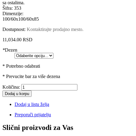
sa ostalima.
Šifra:
353
Dimenzije:
100/60x100/60x85
Dostupnost:
Kontaktirajte prodajno mesto.
11,034.00 RSD
*
Dezen
* Potrebno odabrati
* Prevucite bar za više dezena
Količina:
Dodaj u korpu
Dodaj u listu želja
Preporuči prijatelju
Slični proizvodi za Vas