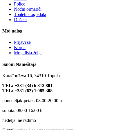
Police
Noćni ormarići
Toaletna ogledala
Dušeci
Moj nalog
Prijavi se
Korpa
Moja lista želja
Saloni Nameštaja
Karađorđeva 16, 34310 Topola
TEL: +381 (34) 6 812 801
TEL: +381 (62) 1 085 308
ponedeljak-petak: 08.00-20.00 h
subota: 08.00-16.00 h
nedelja: ne radimo