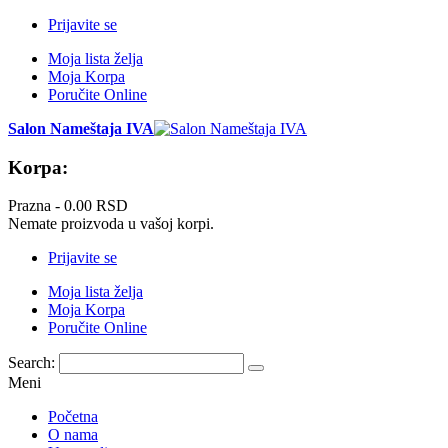
Prijavite se
Moja lista želja
Moja Korpa
Poručite Online
Salon Nameštaja IVA
Korpa:
Prazna -
0.00 RSD
Nemate proizvoda u vašoj korpi.
Prijavite se
Moja lista želja
Moja Korpa
Poručite Online
Search:
Meni
Početna
O nama