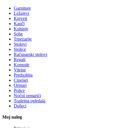
Garniture
Ležajevi
Kreveti
Kauči
Kuhinje
Sobe
Trpezarije
Stolovi
Stolice
Računarski stolovi
Regali
Komode
Vitrine
Predsoblja
Cipelari
Ormari
Police
Noćni ormarići
Toaletna ogledala
Dušeci
Moj nalog