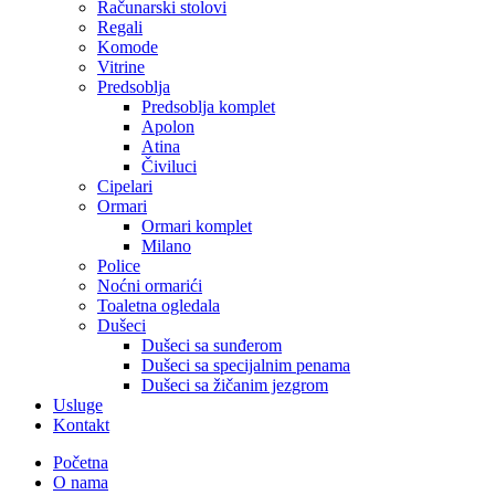
Računarski stolovi
Regali
Komode
Vitrine
Predsoblja
Predsoblja komplet
Apolon
Atina
Čiviluci
Cipelari
Ormari
Ormari komplet
Milano
Police
Noćni ormarići
Toaletna ogledala
Dušeci
Dušeci sa sunđerom
Dušeci sa specijalnim penama
Dušeci sa žičanim jezgrom
Usluge
Kontakt
Početna
O nama