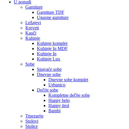
U ponudi
Garniture
Garniture TDF
Ugaone garniture
Ležajevi
Kreveti
Kauči
Kuhinje
Kuhinje komplet
Kuhinje In MDF
Kuhinje In
Kuhinje Lux
Sobe
Spavaće sobe
Dnevne sobe
Dnevne sobe komplet
Urbanico
Dečije sobe
Kompletne dečije sobe
Happy belo
Happy tirol
Bambi
Trpezarije
Stolovi
Stolice