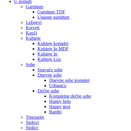
U ponudi
Garniture
Garniture TDF
Ugaone garniture
Ležajevi
Kreveti
Kauči
Kuhinje
Kuhinje komplet
Kuhinje In MDF
Kuhinje In
Kuhinje Lux
Sobe
Spavaće sobe
Dnevne sobe
Dnevne sobe komplet
Urbanico
Dečije sobe
Kompletne dečije sobe
Happy belo
Happy tirol
Bambi
Trpezarije
Stolovi
Stolice