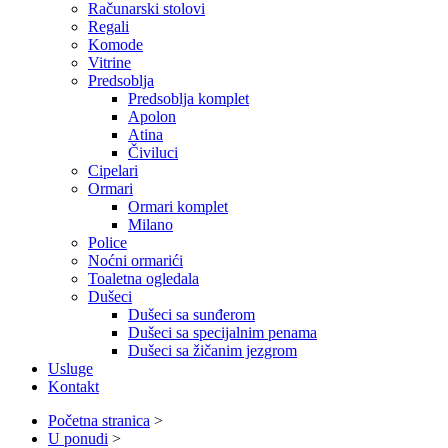
Računarski stolovi
Regali
Komode
Vitrine
Predsoblja
Predsoblja komplet
Apolon
Atina
Čiviluci
Cipelari
Ormari
Ormari komplet
Milano
Police
Noćni ormarići
Toaletna ogledala
Dušeci
Dušeci sa sunđerom
Dušeci sa specijalnim penama
Dušeci sa žičanim jezgrom
Usluge
Kontakt
Početna stranica
>
U ponudi
>